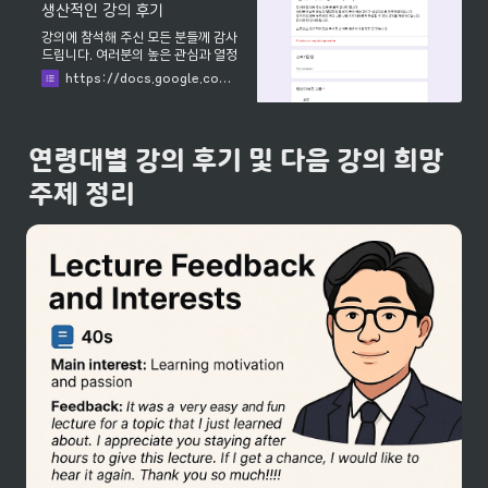
생산적인 강의 후기
강의에 참석해 주신 모든 분들께 감사
드립니다. 여러분의 높은 관심과 열정
적인 참여 덕분에 이번 강의가 성공적
https://docs.google.com/forms/d/e/1FAIpQLSeQGmpPYkYAOC-XLTzk2vl0R-Aa0xFOhJHtZjwR5dLCU5OlCg/viewform
으로 마무리되었습니다. 앞으로도 더
욱 노력하여 보다 나은 내용으로 여러
분께 보답할 수 있는 강의를 제공하겠
습니다. 다시 한번 감사드립니다. 소중
연령대별 강의 후기 및 다음 강의 희망 
하고 생산적인 강의 후기를 남겨주시
면 제가 행복할 것 같습니다.
주제 정리