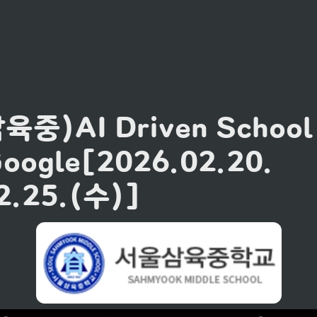
중)AI Driven School L
Google[2026.02.20.
2.25.(수)]