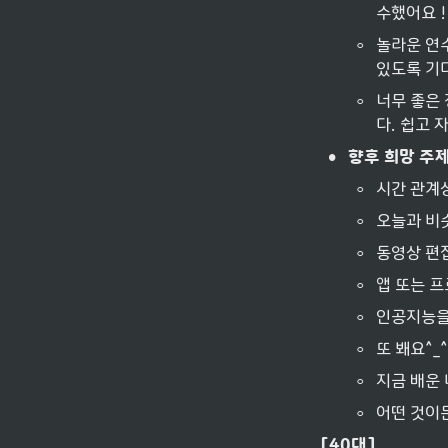
수했어요 !
◦
놀라운 연
있도록 기
◦
너무 좋은
다. 쉽고 
•
향후 희망 주제
◦
시간 관계상
◦
오늘과 비
◦
동영상 편
◦
앱 또는 
◦
인공지능을
◦
또 봬요^_^
◦
지금 배운 
◦
어떤 것이든
[40대]