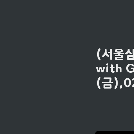
(서울삼육
with 
(금),0