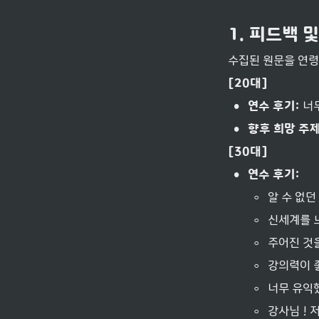
1. 피드백 
수집된 원문을 연령
[20대]
•
연수 후기:
 너
•
향후 희망 주제
[30대]
•
연수 후기:
◦
알 수 없던
◦
신세계를 
◦
주어진 것
◦
강의력이 
◦
너무 유익했
◦
강사님 ! 