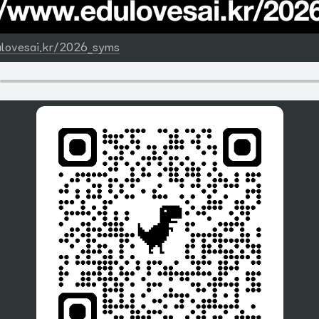
lovesai.kr/2026_syms