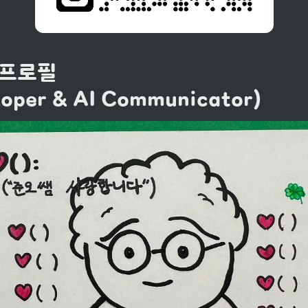
프로필

oper & AI Communicator)