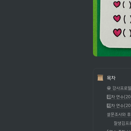
목차
😁 강사프로필 (
1️⃣차 연수(20
2️⃣차 연수(20
설문조사와 후
잘생김프로