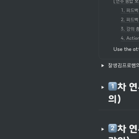
[연수 종합 보고서
1. 피드백
2. 피드백
3. 강의 
4. Acti
Use the at
잘생김프로쌤의
차 연
의)
차 연