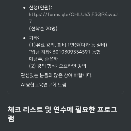
•
https://forms.gle/CHLUh3jF3QR4svoJ
7
(선착순 20명)
•
기타:

(1)유료 강의. 회비 1만원(다과 등 실비)

*입금 계좌: 3010309334391 농협

예금주. 손윤하

(2) 강의 형식: 오프라인 강의
관심있는 분들의 많은 참여 바랍니다.
AI융합교육연구회 드림
체크 리스트 및 연수에 필요한 프로그
램