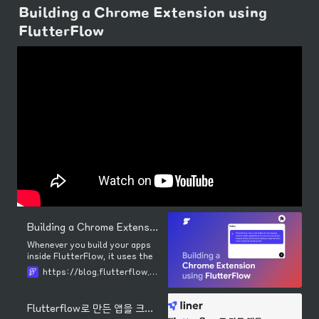
Building a Chrome Extension using 
FlutterFlow
Building a Chrome Extension using FlutterFlow
Whenever you build your apps
inside FlutterFlow, it uses the
underlying framework called
https://blog.flutterflow.io/building-a-chrome-extension/
Flutter [https://flutter.dev/]
to generate your app's code.
What is Flutter? It's a cross-
Flutterflow로 만든 앱을 크롬확장프로그램으로 배포
platform framework