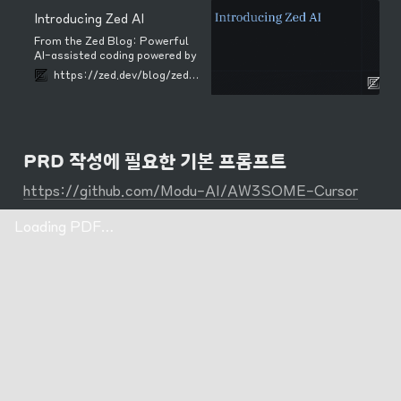
Introducing Zed AI
From the Zed Blog: Powerful
AI-assisted coding powered by
Anthropic's Claude, now
https://zed.dev/blog/zed-ai
available.
PRD 작성에 필요한 기본 프롬프트
https://github.com/Modu-AI/AW3SOME-Cursor
Loading PDF…