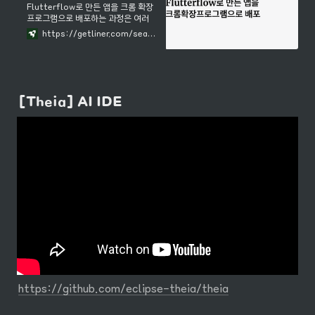
introduced by Google that can
Flutterflow로 만든 앱을 크롬 확장
run on Android, iOS, Web,
프로그램으로 배포하는 과정은 여러
macOS, Linux, Windows, and
단계로 나눌 수 있습니다. 아래는 해당
https://getliner.com/search/s/20029109/t/77530794
more using a single
절차에 대한 간단한 개요입니다. 1. 앱
codebase.Flutter has
준비하기 - Flutterflow에서 앱을
완성한 후, Flutter 프로젝트로 내보
내기 합니다. - 플랫폼에 따라 필요한
패키지 및 종속성을 설치합니다. 2.
Chrome
[Theia] AI IDE
https://github.com/eclipse-theia/theia