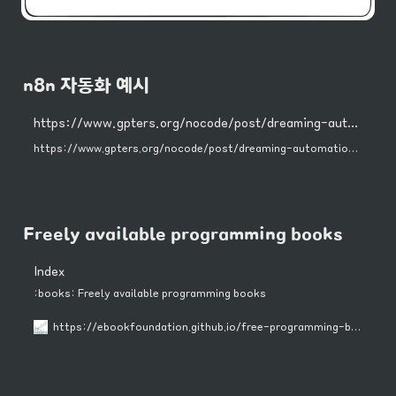
n8n 자동화 예시
https://www.gpters.org/nocode/post/dreaming-automation-naver-blog-qlWCRuZIAo37rX6
https://www.gpters.org/nocode/post/dreaming-automation-naver-blog-qlWCRuZIAo37rX6
Freely available programming books
Index
:books: Freely available programming books
https://ebookfoundation.github.io/free-programming-books/books/free-programming-books-ko.html