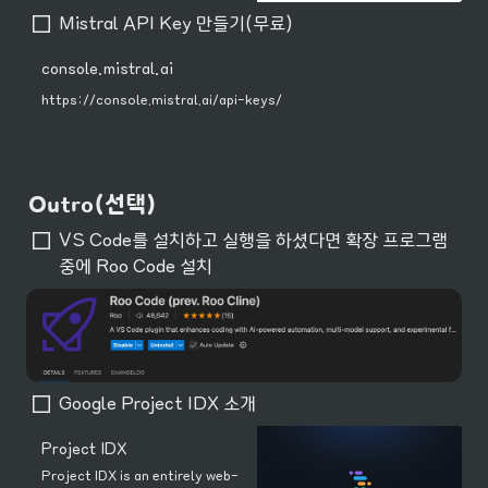
Mistral API Key 만들기(무료)
console.mistral.ai
https://console.mistral.ai/api-keys/
Outro(선택)
VS Code를 설치하고 실행을 하셨다면 확장 프로그램 
중에 Roo Code 설치
Google Project IDX 소개
Project IDX
Project IDX is an entirely web-