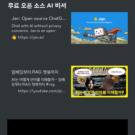
무료 오픈 소스 AI 비서
Jan: Open source ChatGPT-alternative that runs 100% offline - Jan
Chat with AI without privacy
concerns. Jan is an open-
source alternative to
https://jan.ai/
ChatGPT, running AI models
locally on your device.
임베딩부터 RAG 챗봇까지
AI는 어떻게 언어를 이해할까 - 임베
딩부터 RAG 챗봇까지 #rag
#chatbot #llm
https://youtube.com/playlist?list=PLk6wtuI45SqS-6gc7cYOmO7BbciD4Qwbv&si=5hcc2ZGkyehkQ2p8