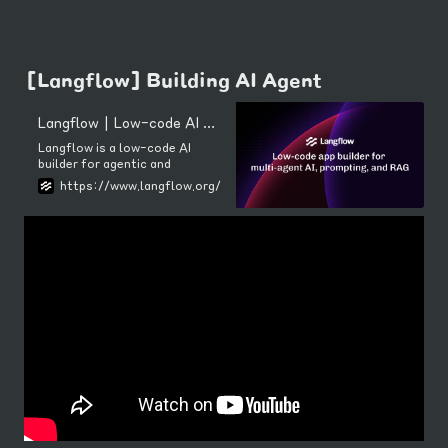
[Langflow] Building AI Agent
Langflow | Low-code AI builder for agentic and RAG applications
Langflow is a low-code AI
builder for agentic and
retrieval-augmented
https://www.langflow.org/
generation (RAG) apps. Code
in Python and use any LLM or
vector database.