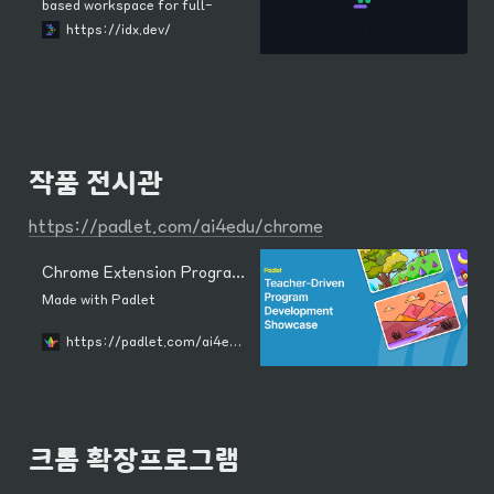
based workspace for full-
stack application
https://idx.dev/
development, complete with
the latest generative AI from
Gemini, and full-fidelity app
previews, powered by cloud
emulators.
작품 전시관
https://padlet.com/ai4edu/chrome
Chrome Extension Program Development Show
Made with Padlet
https://padlet.com/ai4edu/chrome
크롬 확장프로그램