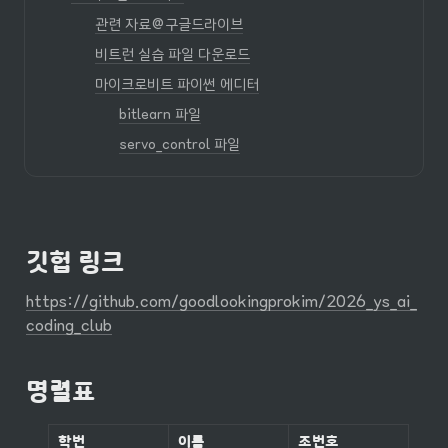
관련 자료@구글드라이브
비트런 실습 파일 다운로드
마이크로비트 파이썬 에디터
bitlearn 파일
servo_control 파일
깃헙 링크
https://github.com/goodlookingprokim/2026_ys_ai_
coding_club
명렬표
학번
이름
조번호