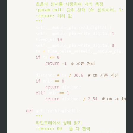
        초음파 센서를 사용하여 거리 측정

        :param unit: 단위 선택 (0: 센티미터, 1: 인치
        :return: 거리 값

        """
        self
.
__module_pin
.
read_digital
(
)
        self
.
__module_pin
.
write_digital
(
1
)
        sleep_us
(
10
)
        self
.
__module_pin
.
write_digital
(
0
)
        ts 
=
 time_pulse_us
(
self
.
__module_pin
,
1
,
if
 ts 
<=
0
:
return
-
1
# 오류 처리
        distance 
=
 ts 
/
38.6
# cm 기준 계산
if
 unit 
==
0
:
return
 distance

elif
 unit 
==
1
:
return
 distance 
/
2.54
# cm -> inc
def
get_tracking
(
self
)
:
"""

        라인트레이서 상태 읽기

        :return: 00 - 둘 다 흰색
