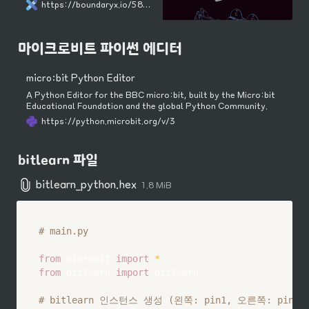
(bitlearn_python.hex)을 다운로
https://boundaryx.io/58/?q=YToxOntzOjEyOiJrZXl3b3JkX3R5cGUiO3M6MzoiYWxsIjt9&bmode=view&idx=162058319&t=board&category=126x8641m7
썬이족보행로봇 '비트런' 제작· 캠 기
드하세요.
반 기계 구조 이해· 캠 기반 이족 보행
로봇 제작자료 보기(click)5차시
(40~45분)파이썬SW 코딩을 활용
마이크로비트 파이썬 에디터
한 이족보행로봇 제어· 이족보행로봇
방향 및 속도 제어· 사용자 정의 함수
이해자료 보기(click)6차시(40~45
micro:bit Python Editor
분)파이썬장애물 회피 로봇 프로젝트
A Python Editor for the BBC micro:bit, built by the Micro:bit
· 로봇에 활용되는 다양한 센서 이해
Educational Foundation and the global Python Community.
· 조도센서를 활용한 로봇 프로젝트자
료 보기(click)7차시(40~45분)파
https://python.microbit.org/v/3
이썬라인 트래킹 모바일 로봇 프로젝
트· 모바일 보소의 개념, AMR과
AGV· 라인센서를 활용한 로봇 프로
bitlearn 파일
젝트자료 보기(click)8차시(40~45
분)-(이론)인공지능과 로봇의 만남,
bitlearn_python.hex
1.8 MiB
피지컬 AI· 로봇 지능의 시대, 피지컬
AI· 로봇에 인공지능이 필요한 이유자
료 보기(click)9차시(40~45분)메
이크코드[데이터 수집과 훈련]나의
# main.py
제스처로 움직이는 AI 로봇· 지도학습
과 모델의 개념 이해· Create AI를 활
용한 로봇 프로젝트자료 보기
from
 microbit 
import
*
(click)10차시(40~45분)11차시
from
 bitlearn 
import
 bitlearn

(40~45분)메이크코드[시각지능]
나와 함께 운동하는 AI 헬스케어 로봇
· Teachable machine을 활용한 모
# bitlearn 인스턴스 생성 (왼쪽: pin1, 오른쪽: pin2)
델 학습· 비전 분류 모델을 활용한 로