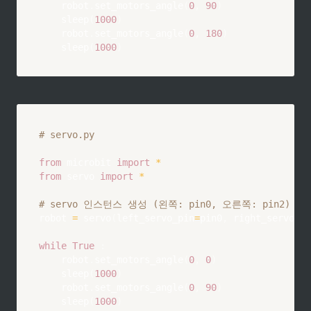
    robot
.
set_motors_angle
(
0
,
90
)
    sleep
(
1000
)
    robot
.
set_motors_angle
(
0
,
180
)
    sleep
(
1000
)
# servo.py
from
 microbit 
import
*
from
 servo 
import
*
# servo 인스턴스 생성 (왼쪽: pin0, 오른쪽: pin2)
robot 
=
 servo
(
left_servo_pin
=
pin0
,
 right_servo_pi
while
True
:
    robot
.
set_motors_angle
(
0
,
0
)
    sleep
(
1000
)
    robot
.
set_motors_angle
(
0
,
90
)
    sleep
(
1000
)