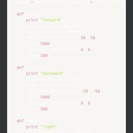
robot 
=
 bitlearn
(
left_wheel_pin
=
pin1
,
 right_wheel
봇 프로젝트자료 보기(click)12차시
(40~45분)메이크코드[음성지능]
def
forward
(
)
:
나의 말을 듣고 이해하는 AI 반려 로봇
· 음성인식기술의 원리· 음성인식을 활
print
(
"forward"
)
용한 로봇 프로젝트자료 보기(click)
    display
.
show
(
Image
.
HEART
)
📢 본 교육 자료는 바운더리엑스
    audio
.
play
(
Sound
.
HAPPY
)
(boundary X)가 자체 제작한 콘텐
    robot
.
set_motors_speed
(
50
,
50
)
츠로 저작권의 보호를 받습니다.동의
없는 무단 수정 및 재배포는 금지하고
    sleep
(
5000
)
있으며, 강의 및 자료 활용 시에는 반
    robot
.
set_motors_speed
(
0
,
0
)
드시 출처를 함께 표기해 주시길 부탁
    sleep
(
500
)
드립니다. 제품 상세보기.👉제품 상세
보러가기(클릭)
def
backward
(
)
:
print
(
"backward"
)
    display
.
show
(
Image
.
SAD
)
    audio
.
play
(
Sound
.
SAD
)
    robot
.
set_motors_speed
(
-
50
,
-
50
)
    sleep
(
5000
)
    robot
.
set_motors_speed
(
0
,
0
)
    sleep
(
500
)
def
right
(
)
:
print
(
"right"
)
    display
.
show
(
Image
.
CONFUSED
)