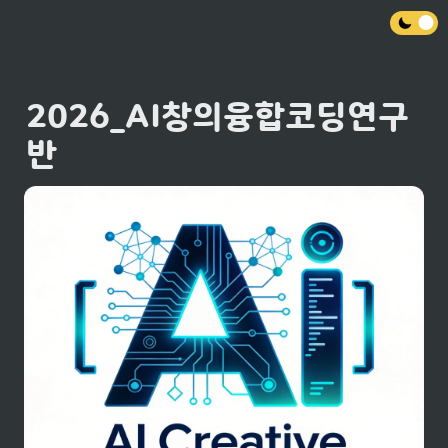
2026_AI창의융합코딩연구
반