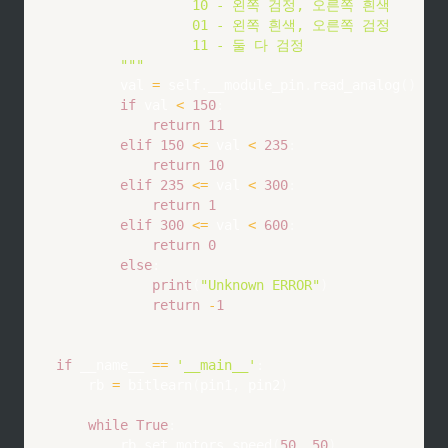
                 10 - 왼쪽 검정, 오른쪽 흰색

                 01 - 왼쪽 흰색, 오른쪽 검정

                 11 - 둘 다 검정

        """
        val 
=
 self
.
__module_pin
.
read_analog
(
)
if
 val 
<
150
:
return
11
elif
150
<=
 val 
<
235
:
return
10
elif
235
<=
 val 
<
300
:
return
1
elif
300
<=
 val 
<
600
:
return
0
else
:
print
(
"Unknown ERROR"
)
return
-
1
if
 __name__ 
==
'__main__'
:
    rb 
=
 bitlearn
(
pin1
,
 pin2
)
while
True
:
        rb
.
set_motors_speed
(
50
,
50
)