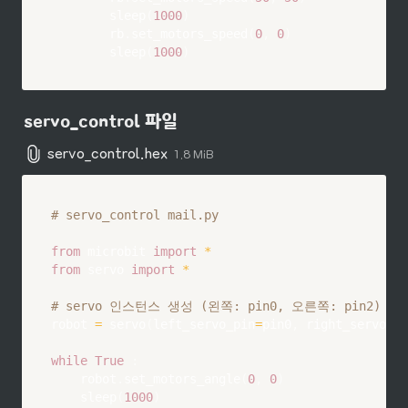
        sleep
(
1000
)
        rb
.
set_motors_speed
(
0
,
0
)
        sleep
(
1000
)
servo_control 파일
servo_control.hex
1.8 MiB
# servo_control mail.py
from
 microbit 
import
*
from
 servo 
import
*
# servo 인스턴스 생성 (왼쪽: pin0, 오른쪽: pin2)
robot 
=
 servo
(
left_servo_pin
=
pin0
,
 right_servo_pi
while
True
:
    robot
.
set_motors_angle
(
0
,
0
)
    sleep
(
1000
)