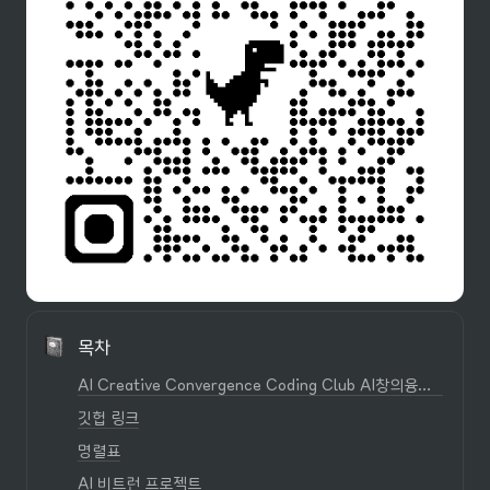
목차
AI Creative Convergence Coding Club AI창의융합코딩연구반
깃헙 링크
명렬표
AI 비트런 프로젝트