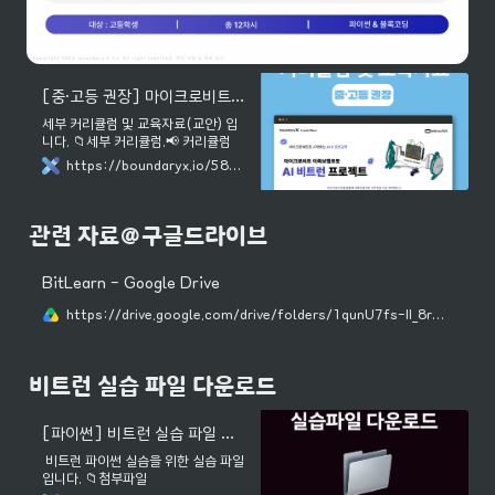
[중·고등 권장] 마이크로비트로 시작하는 AI X 로봇공학(텍스트형) : 교육자료
세부 커리큘럼 및 교육자료(교안) 입
니다. 📁세부 커리큘럼.📢 커리큘럼
중 인공지능(9~12차시) 실습의 경
https://boundaryx.io/58/?q=YToxOntzOjEyOiJrZXl3b3JkX3R5cGUiO3M6MzoiYWxsIjt9&bmode=view&idx=163358007&t=board
우,파이썬 내 마이크로비트와 블루투
스 연결 기능이 지원되지 않는 관계로
해당 부분의 실습만 메이크코드(블록
형)으로 진행됩니다.해당 기능 지원을
관련 자료@구글드라이브
위해 개발사에 요청 중이며, 추후 블루
투스 연결이 가능해지면 자료 수정 후
업데이트 될 예정입니다.차시구분SW
BitLearn - Google Drive
쳅터명세부내용교육자료1차시
https://drive.google.com/drive/folders/1qunU7fs-II_8rDRmJ4vOA7shUeIsfbhb?usp=sharing
(40~45분)파이썬마이크로비트 수
업 준비하기· 마이크로비트 기초 이해
· 마이크로비트 실습 준비자료 보기
(click)2차시(40~45분) 파이썬로
비트런 실습 파일 다운로드
봇 산업의 변화,곧 다가올 로봇의 시대
· 진로 및 직업 변화 인식· 로봇 산업의
변화와 미래자료 보기(click)3차시
[파이썬] 비트런 실습 파일 다운로드 : 교육자료
(40~45분)파이썬마이크로비트와
서보모터 제어· 로봇의 기본 구조 이해
비트런 파이썬 실습을 위한 실습 파일
· 순차구조를 통한 서보모터 제어자료
입니다. 📁첨부파일
보기(click)4차시(40~45분) 파이