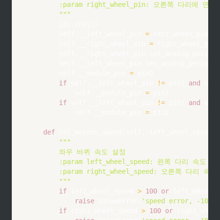
        :param right_wheel_pin: 오른쪽 다리에 연결
        """
        i2c
.
init
(
)
        self
.
__left_wheel_pin 
=
 left_wheel_pin

        self
.
__right_wheel_pin 
=
 right_wheel_pin

        self
.
__right_wheel_pin
.
set_analog_period
(
        self
.
__left_wheel_pin
.
set_analog_period
(
1
        self
.
__module_pin 
=
 pin0

if
 self
.
__left_wheel_pin 
!=
 pin1 
and
 self
            self
.
__module_pin 
=
 pin1

if
 self
.
__left_wheel_pin 
!=
 pin2 
and
 self
            self
.
__module_pin 
=
 pin2

def
set_motors_speed
(
self
,
 left_wheel_speed
:
"""

        좌우 바퀴 속도 설정

        :param left_wheel_speed: 왼쪽 다리 속도 -10
        :param right_wheel_speed: 오른쪽 다리 속도 -
        """
if
 left_wheel_speed 
>
100
or
 left_wheel_s
raise
 ValueError
(
'speed error, -100~1
if
 right_wheel_speed 
>
100
or
 right_wheel