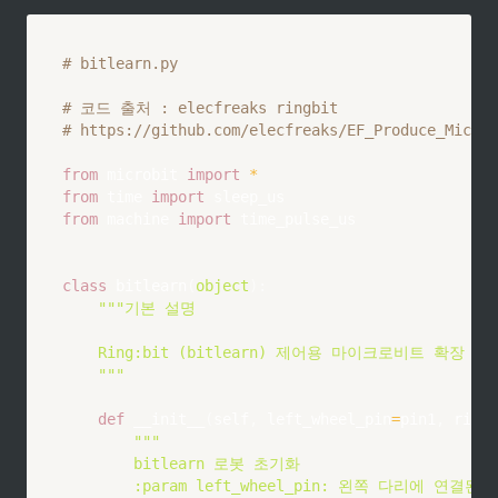
# bitlearn.py
# 코드 출처 : elecfreaks ringbit
# https://github.com/elecfreaks/EF_Produce_MicroP
from
 microbit 
import
*
from
 time 
import
from
 machine 
import
 time_pulse_us

class
bitlearn
(
object
)
:
"""기본 설명

    Ring:bit (bitlearn) 제어용 마이크로비트 확장 보드
    """
def
__init__
(
self
,
 left_wheel_pin
=
pin1
,
 right
"""

        bitlearn 로봇 초기화

        :param left_wheel_pin: 왼쪽 다리에 연결된 핀