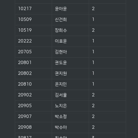
10217
윤아윤
2
10509
신건희
1
10519
장희수
2
20222
이효윤
1
20705
김현아
1
20801
권도윤
1
20802
권지원
1
20810
온지민
1
20902
김서율
2
20905
노지은
2
20907
박소정
2
20908
박수아
2