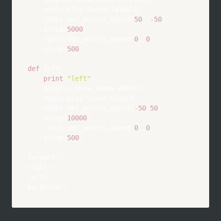
    audio
.
play
(
Sound
.
TWINKLE
)
    robot
.
set_motors_speed
(
50
,
-
50
)
    sleep
(
5000
)
    robot
.
set_motors_speed
(
0
,
0
)
    sleep
(
500
)
def
left
(
)
:
print
(
"left"
)
    display
.
show
(
Image
.
ANGRY
)
    audio
.
play
(
Sound
.
GIGGLE
)
    robot
.
set_motors_speed
(
-
50
,
50
)
    sleep
(
10000
)
    robot
.
set_motors_speed
(
0
,
0
)
    sleep
(
500
)
forward
(
)
right
(
)
left
(
)
backward
(
)